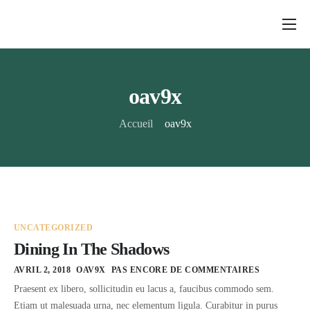
Qui sommes-nous ?
Nos ventes
oav9x
Nos antiquaires
Accueil
oav9x
Nos services
Tarifs
UNCATEGORIZED
Dining In The Shadows
AVRIL 2, 2018
OAV9X
PAS ENCORE DE COMMENTAIRES
Praesent ex libero, sollicitudin eu lacus a, faucibus commodo sem.
Etiam ut malesuada urna, nec elementum ligula. Curabitur in purus