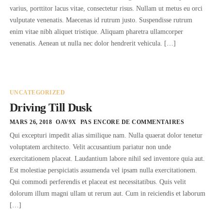
varius, porttitor lacus vitae, consectetur risus. Nullam ut metus eu orci
vulputate venenatis. Maecenas id rutrum justo. Suspendisse rutrum
enim vitae nibh aliquet tristique. Aliquam pharetra ullamcorper
venenatis. Aenean ut nulla nec dolor hendrerit vehicula. […]
UNCATEGORIZED
Driving Till Dusk
MARS 26, 2018
OAV9X
PAS ENCORE DE COMMENTAIRES
Qui excepturi impedit alias similique nam. Nulla quaerat dolor tenetur
voluptatem architecto. Velit accusantium pariatur non unde
exercitationem placeat. Laudantium labore nihil sed inventore quia aut.
Est molestiae perspiciatis assumenda vel ipsam nulla exercitationem.
Qui commodi perferendis et placeat est necessitatibus. Quis velit
dolorum illum magni ullam ut rerum aut. Cum in reiciendis et laborum
[…]