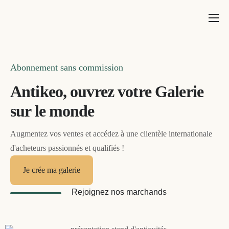
Qui sommes-nous ?
Nos ventes
Abonnement sans commission
Nos antiquaires
Antikeo, ouvrez votre Galerie
Nos services
sur le monde
Tarifs
Augmentez vos ventes et accédez à une clientèle internationale
d'acheteurs passionnés et qualifiés !
Je crée ma galerie
Rejoignez nos marchands